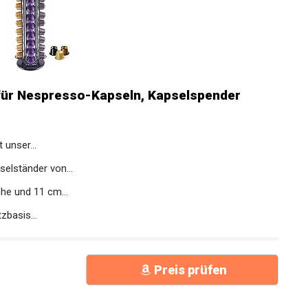
für Nespresso-Kapseln, Kapselspender
 unser...
elständer von...
he und 11 cm...
zbasis...
Preis prüfen