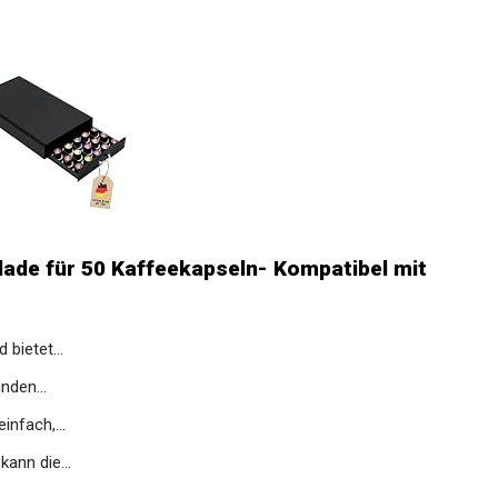
ade für 50 Kaffeekapseln- Kompatibel mit
bietet...
nden...
nfach,...
ann die...