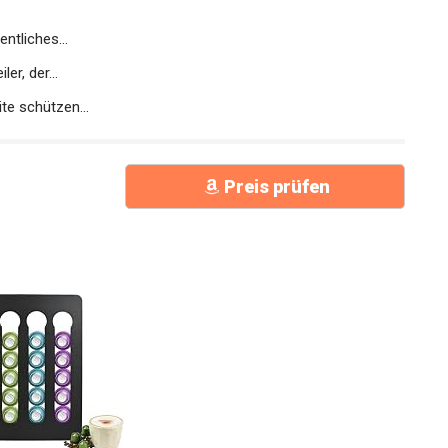
ntliches...
er, der...
te schützen...
Preis prüfen