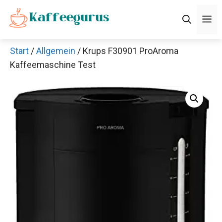
Zum
M
Inhalt
springen
Start
/
Allgemein
/ Krups F30901 ProAroma
Kaffeemaschine Test