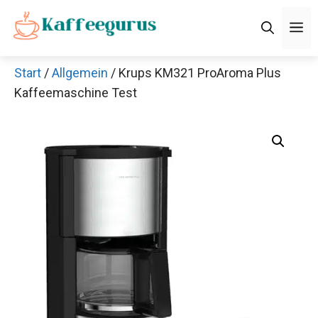
Zum
M
Inhalt
springen
Start
/
Allgemein
/ Krups KM321 ProAroma Plus
Kaffeemaschine Test